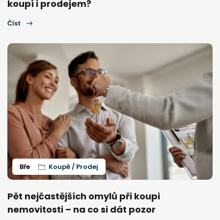
koupí i prodejem?
Číst
Bře
Koupě / Prodej
Pět nejčastějších omylů při koupi
nemovitosti – na co si dát pozor