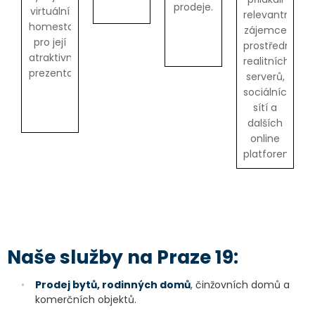
prodeje.
virtuální
relevantní
homestaging
zájemce
pro její
prostřednictv
atraktivní
realitních
prezentaci.
serverů,
sociálních
sítí a
dalších
online
platforem.
N
a
š
e
s
l
u
ž
b
y
n
a
P
r
a
z
e
1
9
:
•
Prodej bytů, rodinných domů
, činžovních domů a
komerčních objektů.