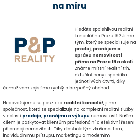
na míru
Hledáte spolehlivou realitní
kancelář na Praze 19? Jsme
tým, který se specializuje na
prodej, pronájem a
správu nemovitostí
přímo na Praze 19 a okolí
.
Známe místní realitní trh,
aktuální ceny i specifika
jednotlivých čtvrtí, díky
čemuž vám zajistíme rychlý a bezpečný obchod.
Nepovažujeme se pouze za
realitní kancelář
, jsme
společnost, která se specializuje na komplexní realitní služby
v oblasti
prodeje
,
pronájmu
a
výkupu
nemovitostí. Naším
cílem je poskytovat klientům profesionální a efektivní řešení
při prodeji nemovitosti. Díky dlouholetým zkušenostem,
individuálnímu přístupu, marketingu a moderním