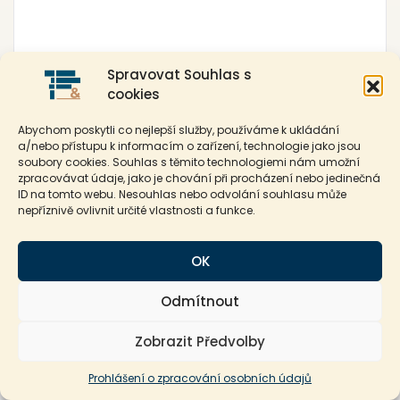
Spravovat Souhlas s
Ověření před roboty: dva + šest = ? ( zadejte číslici )
cookies
Abychom poskytli co nejlepší služby, používáme k ukládání
a/nebo přístupu k informacím o zařízení, technologie jako jsou
soubory cookies. Souhlas s těmito technologiemi nám umožní
zpracovávat údaje, jako je chování při procházení nebo jedinečná
ID na tomto webu. Nesouhlas nebo odvolání souhlasu může
Odeslat
nepříznivě ovlivnit určité vlastnosti a funkce.
OK
Volat
Odmítnout
*Vyplněním a odesláním tohoto formuláře udělujete souhlas s využitím Vašich
osobních údajů v souladu s nařízením (EU) 2016/679 (GDPR).
Zobrazit Předvolby
Prohlášení o zpracování osobních údajů