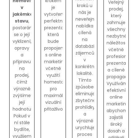
nemovitost
krokem
Veřejný
kroků u
v
je
prodej,
nás je
jakémkoliv
vytvoření
který
neveřejná
stavu
,
perfektní
zahrnuje
nabídka
postaráme
prezentace,
všechny
cílená
se o její
která
nezbytné
na
vyklizení,
bude
náležitosti,
databázi
opravy
propojena
včetně
zájemců
a
s online
profesionální
v
přípravu
marketingem,
prezentace
konkrétní
na
včetně
a cílené
lokalitě.
prodej,
využití
propagace.
Tímto
čímž
homestagingu
Využíváme
způsobem
výrazně
pro
efektivní
eliminujeme
zvýšíme
maximální
online
zbytečné
její
vizuální
marketing,
prohlídky
hodnotu.
přitažlivost.
abychom
a
Pokud v
zajistili
výrazně
ní stále
široký
urychlujeme
bydlíte,
dosah a
proces
využijeme
přilákali