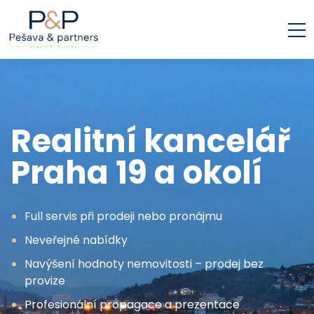
Realitní kancelář
Praha 19 a okolí
Full servis při prodeji nebo pronájmu
Neveřejné nabídky
Navýšení hodnoty nemovitosti – prodej bez
provize
Profesionální propagace a prezentace