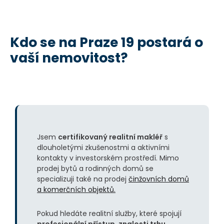
K
d
o
s
e
n
a
P
r
a
z
e
1
9
p
o
s
t
a
r
á
o
v
a
š
í
n
e
m
o
v
i
t
o
s
t
?
Jsem
certifikovaný realitní makléř
s
dlouholetými zkušenostmi a aktivními
kontakty v investorském prostředí. Mimo
prodej bytů a rodinných domů se
specializuji také na prodej
činžovních domů
a komerčních objektů.
Pokud hledáte realitní služby, které spojují
profesionální přístup, znalosti trhu,