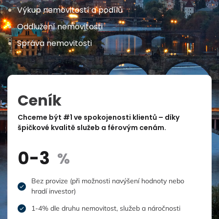
Výkup nemovitostí a podílů
Oddlužení nemovitosti
Správa nemovitosti
Ceník
Chceme být #1 ve spokojenosti klientů – díky
špičkové kvalitě služeb a férovým cenám.
0-3
%
Bez provize (při možnosti navýšení hodnoty nebo
hradí investor)
1-4% dle druhu nemovitost, služeb a náročnosti