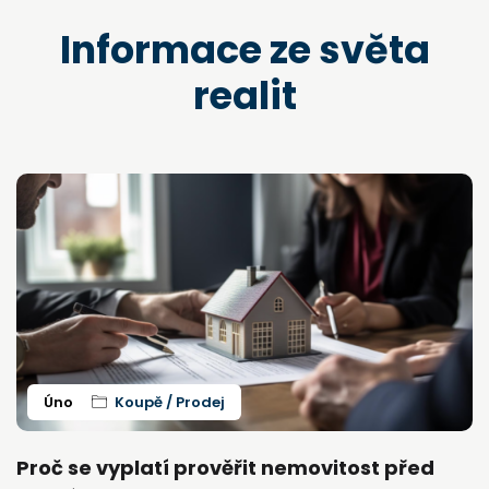
I
n
f
o
r
m
a
c
e
z
e
s
v
ě
t
a
r
e
a
l
i
t
Úno
Koupě / Prodej
Proč se vyplatí prověřit nemovitost před