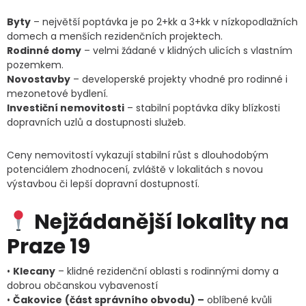
Byty
– největší poptávka je po 2+kk a 3+kk v nízkopodlažních
domech a menších rezidenčních projektech.
Rodinné domy
– velmi žádané v klidných ulicích s vlastním
pozemkem.
Novostavby
– developerské projekty vhodné pro rodinné i
mezonetové bydlení.
Investiční nemovitosti
– stabilní poptávka díky blízkosti
dopravních uzlů a dostupnosti služeb.
Ceny nemovitostí vykazují stabilní růst s dlouhodobým
potenciálem zhodnocení, zvláště v lokalitách s novou
výstavbou či lepší dopravní dostupností.
Nejžádanější lokality na
Praze 19
•
Klecany
– klidné rezidenční oblasti s rodinnými domy a
dobrou občanskou vybaveností
•
Čakovice
(část správního obvodu) –
oblíbené kvůli