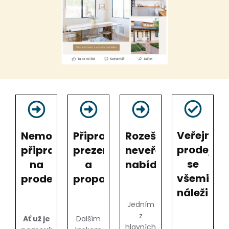
Veřejný
Nemovitost
Připravíme
Rozešleme
prodej
připravíme
prezentace
neveřejnou
se
na
a
nabídku
všemi
prodej
propagace
náležitos
Jedním
z
Ať už je
Dalším
hlavních