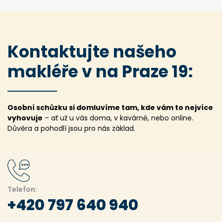
K
o
n
t
a
k
t
u
j
t
e
n
a
š
e
h
o
m
a
k
l
é
ř
e
v
n
a
P
r
a
z
e
1
9
:
Osobní schůzku si domluvíme tam, kde vám to nejvíce
vyhovuje
– ať už u vás doma, v kavárně, nebo online.
Důvěra a pohodlí jsou pro nás základ.
Telefon:
+420 797 640 940